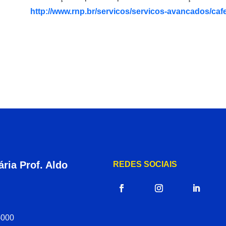
http://www.rnp.br/servicos/servicos-avancados/caf
ria Prof. Aldo
REDES SOCIAIS
-000