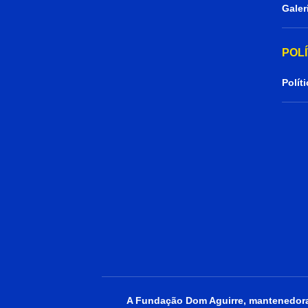
Galer
POL
Polít
A Fundação Dom Aguirre, mantenedora 