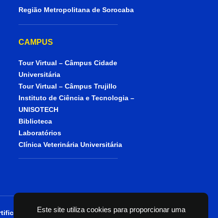
Região Metropolitana de Sorocaba
CAMPUS
Tour Virtual – Câmpus Cidade
Universitária
Tour Virtual – Câmpus Trujillo
Instituto de Ciência e Tecnologia –
UNISOTECH
Biblioteca
Laboratórios
Clínica Veterinária Universitária
Este site utiliza cookies para proporcionar uma
tificada como entidade beneficente de