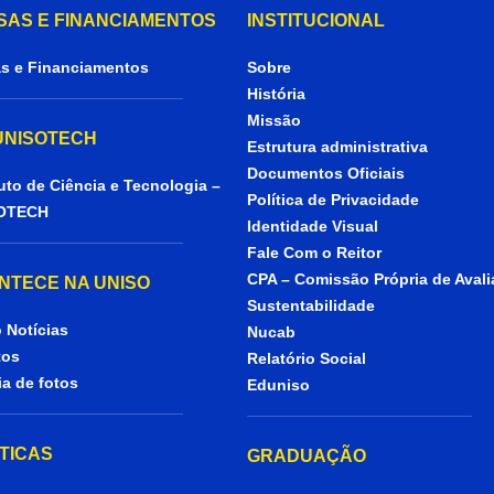
SAS E FINANCIAMENTOS
INSTITUCIONAL
s e Financiamentos
Sobre
História
Missão
 UNISOTECH
Estrutura administrativa
Documentos Oficiais
tuto de Ciência e Tecnologia –
Política de Privacidade
OTECH
Identidade Visual
Fale Com o Reitor
CPA – Comissão Própria de Aval
NTECE NA UNISO
Sustentabilidade
 Notícias
Nucab
tos
Relatório Social
ia de fotos
Eduniso
ÍTICAS
GRADUAÇÃO