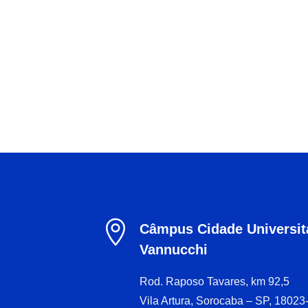

Câmpus Cidade Universitá
Vannucchi
Rod. Raposo Tavares, km 92,5
Vila Artura, Sorocaba – SP, 18023