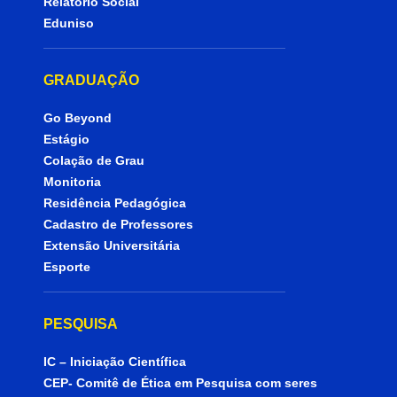
Relatório Social
Eduniso
GRADUAÇÃO
Go Beyond
Estágio
Colação de Grau
Monitoria
Residência Pedagógica
Cadastro de Professores
Extensão Universitária
Esporte
PESQUISA
IC – Iniciação Científica
CEP- Comitê de Ética em Pesquisa com seres