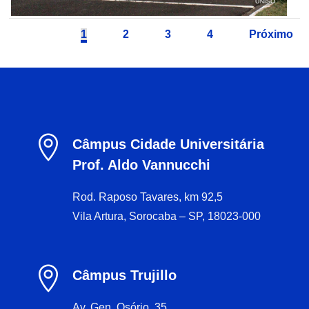
1
2
3
4
Próximo

Câmpus Cidade Universitária
Prof. Aldo Vannucchi
Rod. Raposo Tavares, km 92,5
Vila Artura, Sorocaba – SP, 18023-000

Câmpus Trujillo
Av. Gen. Osório, 35