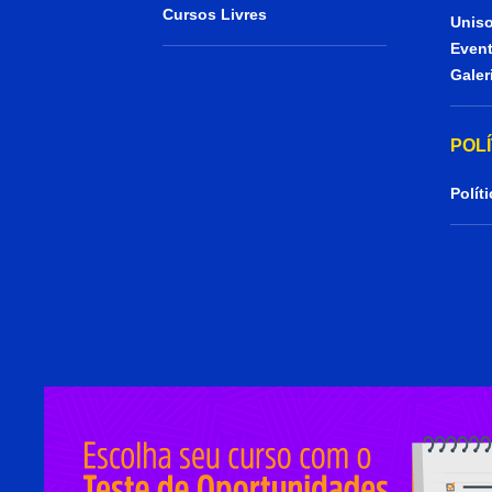
Cursos Livres
Uniso
Even
Galer
POL
Polít