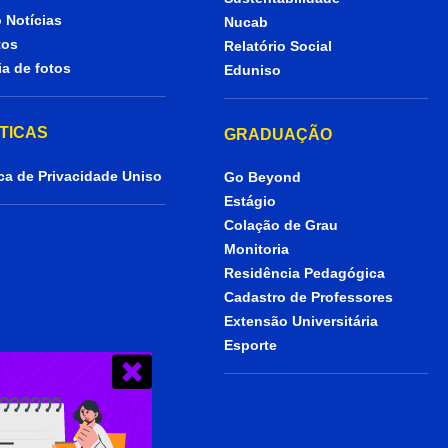
 Notícias
Nucab
tos
Relatório Social
ia de fotos
Eduniso
ÍTICAS
GRADUAÇÃO
ica de Privacidade Uniso
Go Beyond
Estágio
Colação de Grau
Monitoria
Residência Pedagógica
Cadastro de Professores
Extensão Universitária
Esporte