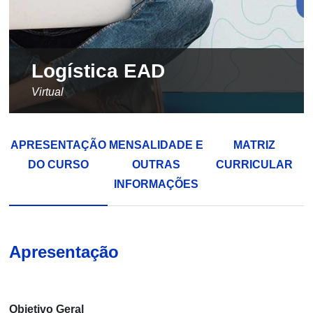
Logística EAD
Virtual
APRESENTAÇÃO
MENSALIDADE E
MATRIZ
DO CURSO
OUTRAS
CURRICULAR
INFORMAÇÕES
Apresentação
Objetivo Geral