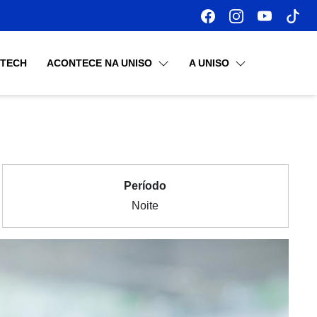
OTECH
ACONTECE NA UNISO
A UNISO
Período
Noite