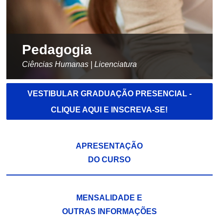
Pedagogia
Ciências Humanas | Licenciatura
VESTIBULAR GRADUAÇÃO PRESENCIAL -
CLIQUE AQUI E INSCREVA-SE!
APRESENTAÇÃO
DO CURSO
MENSALIDADE E
OUTRAS INFORMAÇÕES