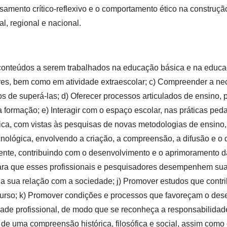
samento crítico-reflexivo e o comportamento ético na construçã
, regional e nacional.
s conteúdos a serem trabalhados na educação básica e na educ
 bem como em atividade extraescolar; c) Compreender a necessid
de superá-las; d) Oferecer processos articulados de ensino, p
formação; e) Interagir com o espaço escolar, nas práticas peda
ca, com vistas às pesquisas de novas metodologias de ensino
nológica, envolvendo a criação, a compreensão, a difusão e o 
nte, contribuindo com o desenvolvimento e o aprimoramento da 
ra que esses profissionais e pesquisadores desempenhem suas at
e a sua relação com a sociedade; j) Promover estudos que contr
 Curso; k) Promover condições e processos que favoreçam o de
dade profissional, de modo que se reconheça a responsabilidad
e uma compreensão histórica, filosófica e social, assim como o