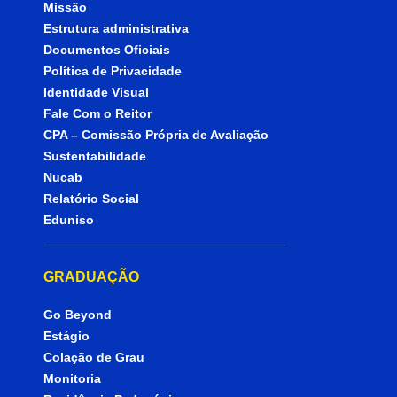
Missão
Estrutura administrativa
Documentos Oficiais
Política de Privacidade
Identidade Visual
Fale Com o Reitor
CPA – Comissão Própria de Avaliação
Sustentabilidade
Nucab
Relatório Social
Eduniso
GRADUAÇÃO
Go Beyond
Estágio
Colação de Grau
Monitoria