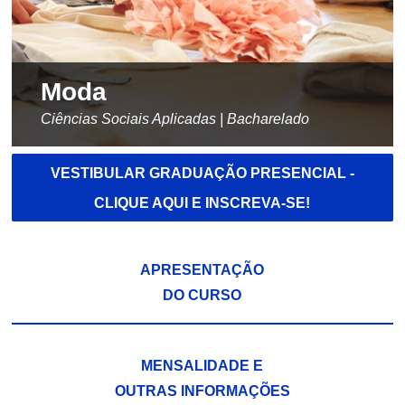
Moda
Ciências Sociais Aplicadas | Bacharelado
VESTIBULAR GRADUAÇÃO PRESENCIAL -
CLIQUE AQUI E INSCREVA-SE!
APRESENTAÇÃO
DO CURSO
MENSALIDADE E
OUTRAS INFORMAÇÕES