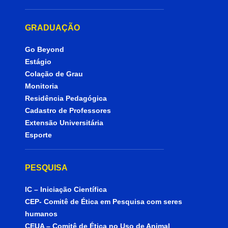
GRADUAÇÃO
Go Beyond
Estágio
Colação de Grau
Monitoria
Residência Pedagógica
Cadastro de Professores
Extensão Universitária
Esporte
PESQUISA
IC – Iniciação Científica
CEP- Comitê de Ética em Pesquisa com seres
humanos
CEUA – Comitê de Ética no Uso de Animal