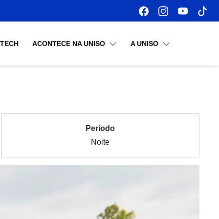
OTECH
ACONTECE NA UNISO
A UNISO
Período
Noite