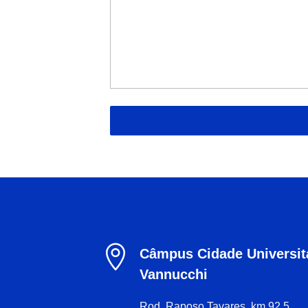

Câmpus Cidade Universitá
Vannucchi
Rod. Raposo Tavares, km 92,5