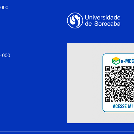
-000
0-000