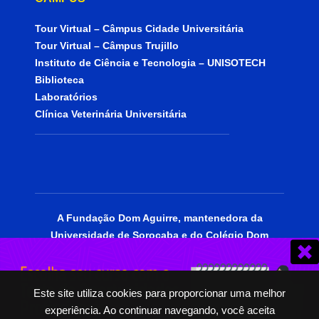
Tour Virtual – Câmpus Cidade Universitária
Tour Virtual – Câmpus Trujillo
Instituto de Ciência e Tecnologia – UNISOTECH
Biblioteca
Laboratórios
Clínica Veterinária Universitária
A Fundação Dom Aguirre, mantenedora da
Universidade de Sorocaba e do Colégio Dom
Aguirre, está certificada como entidade
beneficente de assistência social, portadora do
CEBAS Educação.
Este site utiliza cookies para proporcionar uma melhor
experiência. Ao continuar navegando, você aceita
© 2025 | Todos os Direitos Reservados.