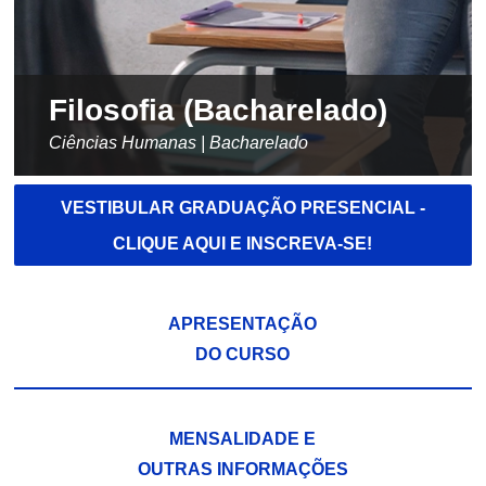
Filosofia (Bacharelado)
Ciências Humanas | Bacharelado
VESTIBULAR GRADUAÇÃO PRESENCIAL -
CLIQUE AQUI E INSCREVA-SE!
APRESENTAÇÃO
DO CURSO
MENSALIDADE E
OUTRAS INFORMAÇÕES