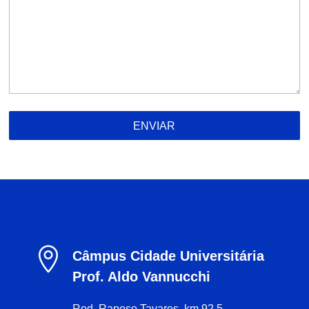
ENVIAR

Câmpus Cidade Universitária
Prof. Aldo Vannucchi
Rod. Raposo Tavares, km 92,5