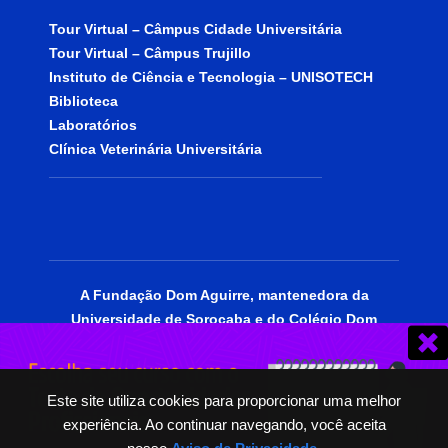
Tour Virtual – Câmpus Cidade Universitária
Tour Virtual – Câmpus Trujillo
Instituto de Ciência e Tecnologia – UNISOTECH
Biblioteca
Laboratórios
Clínica Veterinária Universitária
A Fundação Dom Aguirre, mantenedora da
Universidade de Sorocaba e do Colégio Dom
Aguirre, está certificada como entidade
beneficente de assistência social, portadora do
CEBAS Educação.
Este site utiliza cookies para proporcionar uma melhor
experiência. Ao continuar navegando, você aceita
© 2025 | Todos os Direitos Reservados.