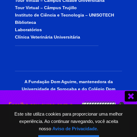
Tour Virtual – Câmpus Cidade Universitária
Tour Virtual – Câmpus Trujillo
Instituto de Ciência e Tecnologia – UNISOTECH
Biblioteca
Laboratórios
Clínica Veterinária Universitária
A Fundação Dom Aguirre, mantenedora da
Universidade de Sorocaba e do Colégio Dom
Aguirre, está certificada como entidade
beneficente de assistência social, portadora do
CEBAS Educação.
Este site utiliza cookies para proporcionar uma melhor
experiência. Ao continuar navegando, você aceita
© 2025 | Todos os Direitos Reservados.
nosso
Aviso de Privacidade.