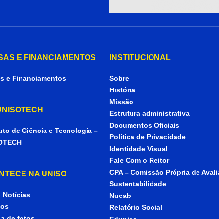
SAS E FINANCIAMENTOS
INSTITUCIONAL
s e Financiamentos
Sobre
História
Missão
 UNISOTECH
Estrutura administrativa
Documentos Oficiais
tuto de Ciência e Tecnologia –
Política de Privacidade
OTECH
Identidade Visual
Fale Com o Reitor
CPA – Comissão Própria de Aval
NTECE NA UNISO
Sustentabilidade
 Notícias
Nucab
tos
Relatório Social
ia de fotos
Eduniso