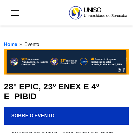
Home
Evento
9
28° EPIC, 23º ENEX E 4º
E_PIBID
SOBRE O EVENTO