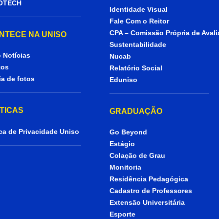
OTECH
Identidade Visual
Fale Com o Reitor
CPA – Comissão Própria de Aval
NTECE NA UNISO
Sustentabilidade
 Notícias
Nucab
tos
Relatório Social
ia de fotos
Eduniso
ÍTICAS
GRADUAÇÃO
ica de Privacidade Uniso
Go Beyond
Estágio
Colação de Grau
Monitoria
Residência Pedagógica
Cadastro de Professores
Extensão Universitária
Esporte