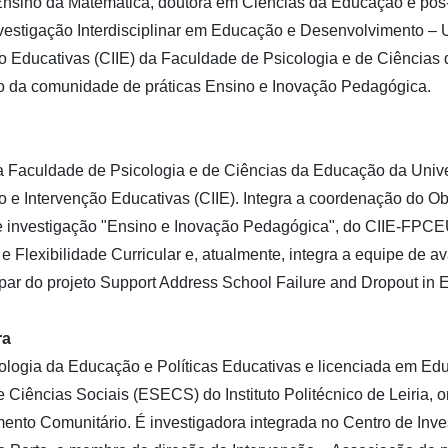
Ensino da Matemática, doutora em Ciências da Educação e pó
nvestigação Interdisciplinar em Educação e Desenvolvimento – 
ão Educativas (CIIE) da Faculdade de Psicologia e de Ciência
 da comunidade de práticas Ensino e Inovação Pedagógica.
 Faculdade de Psicologia e de Ciências da Educação da Univ
o e Intervenção Educativas (CIIE). Integra a coordenação do O
 investigação "Ensino e Inovação Pedagógica", do CIIE-FPCEU
e Flexibilidade Curricular e, atualmente, integra a equipe de 
cipar do projeto Support Address School Failure and Dropout in 
ra
ogia da Educação e Políticas Educativas e licenciada em Edu
 Ciências Sociais (ESECS) do Instituto Politécnico de Leiria,
to Comunitário. É investigadora integrada no Centro de Invest