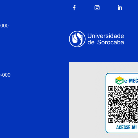
-000
0-000