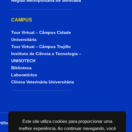
Região Metropolitana de Sorocaba
CAMPUS
Tour Virtual – Câmpus Cidade
Universitária
Tour Virtual – Câmpus Trujillo
Instituto de Ciência e Tecnologia –
UNISOTECH
Biblioteca
Laboratórios
Clínica Veterinária Universitária
Este site utiliza cookies para proporcionar uma
tificada como entidade beneficente de
melhor experiência. Ao continuar navegando, você