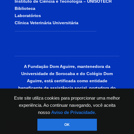
Instituto de Ciência e Tecnologia – UNISOTECH
Biblioteca
Laboratórios
Clínica Veterinária Universitária
A Fundação Dom Aguirre, mantenedora da
Universidade de Sorocaba e do Colégio Dom
Aguirre, está certificada como entidade
beneficente de assistência social, portadora do
CEBAS Educação.
Este site utiliza cookies para proporcionar uma melhor
experiência. Ao continuar navegando, você aceita
© 2025 | Todos os Direitos Reservados.
nosso
Aviso de Privacidade.
OK
PT