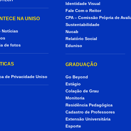
Identidade Visual
Fale Com o Reitor
CPA – Comissão Própria de Aval
NTECE NA UNISO
Sustentabilidade
 Notícias
Nucab
tos
Relatório Social
ia de fotos
Eduniso
ÍTICAS
GRADUAÇÃO
ica de Privacidade Uniso
Go Beyond
Estágio
Colação de Grau
Monitoria
Residência Pedagógica
Cadastro de Professores
Extensão Universitária
Esporte