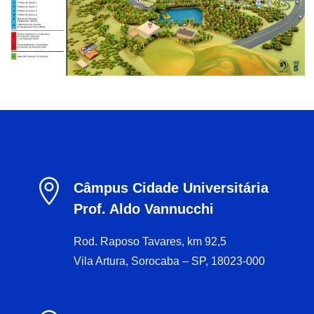

Câmpus Cidade Universitária
Prof. Aldo Vannucchi
Rod. Raposo Tavares, km 92,5
Vila Artura, Sorocaba – SP, 18023-000