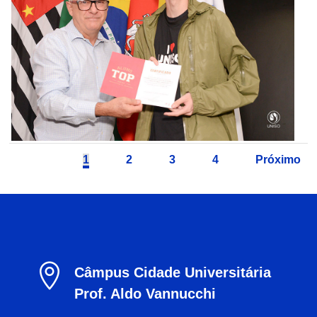
1
2
3
4
Próximo

Câmpus Cidade Universitária
Prof. Aldo Vannucchi